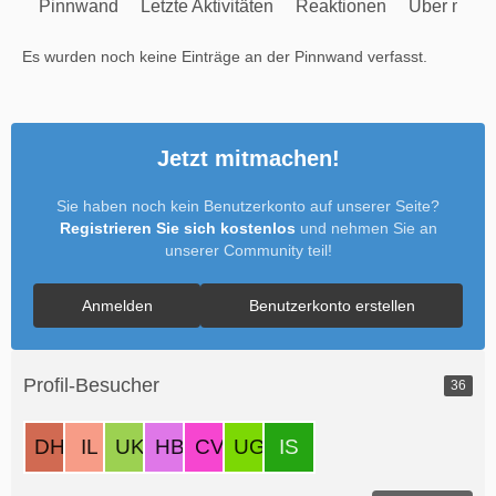
Pinnwand
Letzte Aktivitäten
Reaktionen
Über mich
Es wurden noch keine Einträge an der Pinnwand verfasst.
Jetzt mitmachen!
Sie haben noch kein Benutzerkonto auf unserer Seite?
Registrieren Sie sich kostenlos
und nehmen Sie an
unserer Community teil!
Anmelden
Benutzerkonto erstellen
Profil-Besucher
36