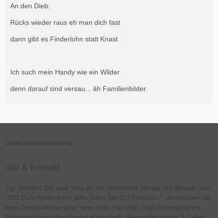
An den Dieb:
Rücks wieder raus eh man dich fast
dann gibt es Finderlohn statt Knast
Ich such mein Handy wie ein Wilder
denn darauf sind versau... äh Familienbilder.
Datenschutzerklärung
Info & Kontakt
Tip: Senden Sie eine Sms an Ihr verlorenes Handy mit diesem Text:
"100 Euro Finderlohn, bitte rufen Sie 0178xxxxxxx:" Verwenden sie
eine Zweitnummer oder eine ihres Familien oder Freundeskreis.
Manchmal kann der Finder sogar trotz Sperre die ersten 2 Zeilen