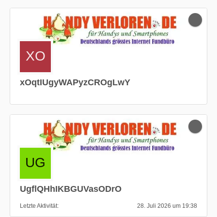
xOqtIUgyWAPyzCROgLwY
UgflQHhIKBGUVasODrO
Letzte Aktivität
28. Juli 2026 um 19:38