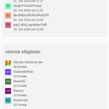
31. Juli 2026 um 21:37
SxrjbVYvtuDVcwot
30. Juli 2026 um 11:51
ilbsWbhcIRrKhVAsEXN
30. Juli 2026 um 10:52
typLuKdLngcbbiwYaR
29. Juli 2026 um 21:09
Aktivste Mitglieder
Handy-Verloren.de
40 Punkte
GabrieleHolz
10 Punkte
NaomiC
10 Punkte
Danny
10 Punkte
Koslovski
10 Punkte