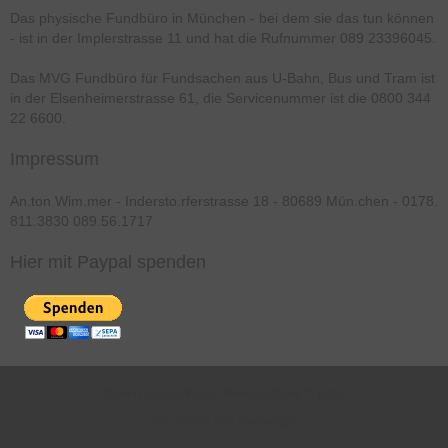
Das physische Fundbüro in München - bei dem sie das tun können
- ist in der Implerstrasse 11 und hat die Rufnummer 089 23396045.
Das MVG Fundbüro für Fundsachen aus U-Bahn, Bus und Tram ist
in der Elsenheimerstrasse 61, die Servicenummer ist die 0800 344
22 6600.
Impressum
An.ton Wim.mer - Indersto.rferstrasse 18 - 80689 Mün.chen - 0178.
811.3830 089.56.1717
Hier mit Paypal spenden
Community-Software:
WoltLab Suite™ 6.2.5
Stil:
Studio
von
cls-design