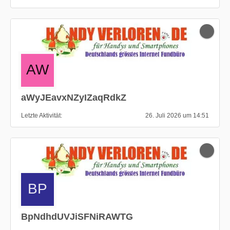
aWyJEavxNZyIZaqRdkZ
Letzte Aktivität
26. Juli 2026 um 14:51
BpNdhdUVJiSFNiRAWTG