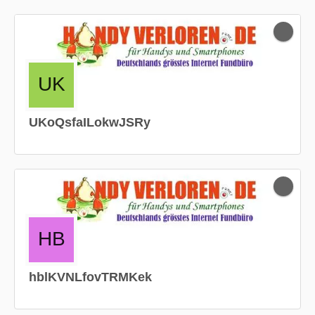
UKoQsfaILokwJSRy
hblKVNLfovTRMKek