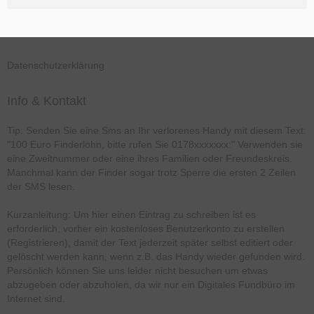
Datenschutzerklärung
Info & Kontakt
Tip: Senden Sie eine Sms an Ihr verlorenes Handy mit diesem Text:
"100 Euro Finderlohn, bitte rufen Sie 0178xxxxxxx:" Verwenden sie
eine Zweitnummer oder eine ihres Familien oder Freundeskreis.
Manchmal kann der Finder sogar trotz Sperre die ersten 2 Zeilen
der SMS lesen.
Kurzanleitung: Um hier einen Eintrag zu schreiben ist es
erforderlich, vorher ein kostenloses Benutzerkonto zu erstellen
(Registrieren), damit der Text jederzeit später selbst editiert oder
gelöscht werden kann, wenn z.B. das Handy wieder gefunden wird.
Persönlich können Sie uns leider nicht besuchen um etwas
abzugeben oder abzuholen, da wir nur ein Digitales Fundbüro im
Internet sind.