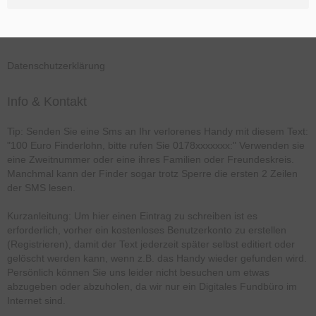
Datenschutzerklärung
Info & Kontakt
Tip: Senden Sie eine Sms an Ihr verlorenes Handy mit diesem Text:
"100 Euro Finderlohn, bitte rufen Sie 0178xxxxxxx:" Verwenden sie
eine Zweitnummer oder eine ihres Familien oder Freundeskreis.
Manchmal kann der Finder sogar trotz Sperre die ersten 2 Zeilen
der SMS lesen.
Kurzanleitung: Um hier einen Eintrag zu schreiben ist es
erforderlich, vorher ein kostenloses Benutzerkonto zu erstellen
(Registrieren), damit der Text jederzeit später selbst editiert oder
gelöscht werden kann, wenn z.B. das Handy wieder gefunden wird.
Persönlich können Sie uns leider nicht besuchen um etwas
abzugeben oder abzuholen, da wir nur ein Digitales Fundbüro im
Internet sind.