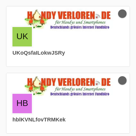
UKoQsfaILokwJSRy
hblKVNLfovTRMKek