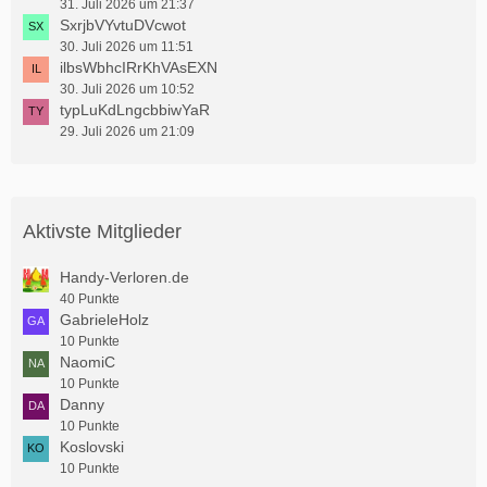
31. Juli 2026 um 21:37
SxrjbVYvtuDVcwot
30. Juli 2026 um 11:51
ilbsWbhcIRrKhVAsEXN
30. Juli 2026 um 10:52
typLuKdLngcbbiwYaR
29. Juli 2026 um 21:09
Aktivste Mitglieder
Handy-Verloren.de
40 Punkte
GabrieleHolz
10 Punkte
NaomiC
10 Punkte
Danny
10 Punkte
Koslovski
10 Punkte