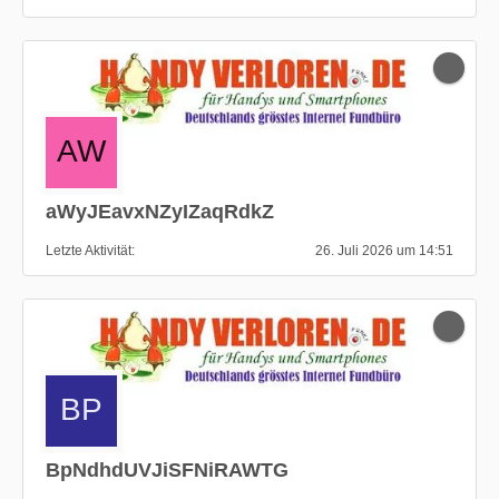
aWyJEavxNZyIZaqRdkZ
Letzte Aktivität
26. Juli 2026 um 14:51
BpNdhdUVJiSFNiRAWTG