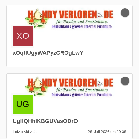
xOqtIUgyWAPyzCROgLwY
UgflQHhIKBGUVasODrO
Letzte Aktivität
28. Juli 2026 um 19:38