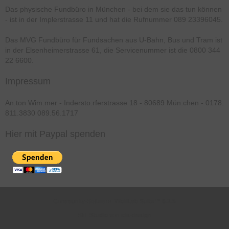
Das physische Fundbüro in München - bei dem sie das tun können
- ist in der Implerstrasse 11 und hat die Rufnummer 089 23396045.
Das MVG Fundbüro für Fundsachen aus U-Bahn, Bus und Tram ist
in der Elsenheimerstrasse 61, die Servicenummer ist die 0800 344
22 6600.
Impressum
An.ton Wim.mer - Indersto.rferstrasse 18 - 80689 Mün.chen - 0178.
811.3830 089.56.1717
Hier mit Paypal spenden
Community-Software:
WoltLab Suite™ 6.2.5
Stil:
Studio
von
cls-design