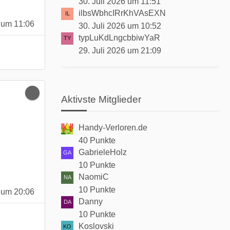
30. Juli 2026 um 11:51
ilbsWbhcIRrKhVAsEXN
 um 11:06
30. Juli 2026 um 10:52
typLuKdLngcbbiwYaR
29. Juli 2026 um 21:09
Aktivste Mitglieder
Handy-Verloren.de
40 Punkte
GabrieleHolz
10 Punkte
NaomiC
10 Punkte
 um 20:06
Danny
10 Punkte
Koslovski