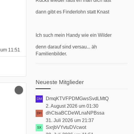
Rücks wieder raus eh man dich fast
dann gibt es Finderlohn statt Knast
Ich such mein Handy wie ein Wilder
denn darauf sind versau... äh
 um 11:51
Familienbilder.
Neueste Mitglieder
DmqKTVFPDMGwsSvdLMtQ
2. August 2026 um 01:30
dhCtsaBCDeWLnaNPBssa
31. Juli 2026 um 21:37
SxrjbVYvtuDVcwot