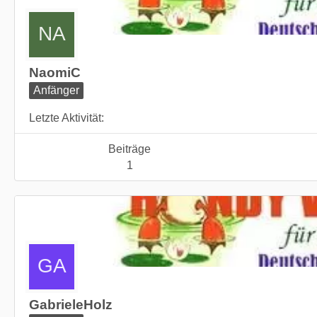
NaomiC
Anfänger
Letzte Aktivität
Beiträge
1
GabrieleHolz