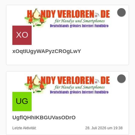
xOqtIUgyWAPyzCROgLwY
UgflQHhIKBGUVasODrO
Letzte Aktivität
28. Juli 2026 um 19:38