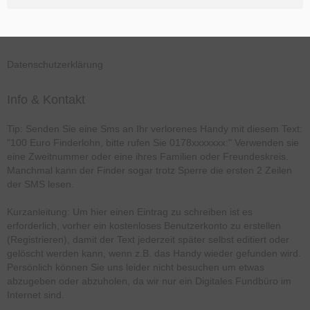
Datenschutzerklärung
Info & Kontakt
Tip: Senden Sie eine Sms an Ihr verlorenes Handy mit diesem Text:
"100 Euro Finderlohn, bitte rufen Sie 0178xxxxxxx:" Verwenden sie
eine Zweitnummer oder eine ihres Familien oder Freundeskreis.
Manchmal kann der Finder sogar trotz Sperre die ersten 2 Zeilen
der SMS lesen.
Kurzanleitung: Um hier einen Eintrag zu schreiben ist es
erforderlich, vorher ein kostenloses Benutzerkonto zu erstellen
(Registrieren), damit der Text jederzeit später selbst editiert oder
gelöscht werden kann, wenn z.B. das Handy wieder gefunden wird.
Persönlich können Sie uns leider nicht besuchen um etwas
abzugeben oder abzuholen, da wir nur ein Digitales Fundbüro im
Internet sind.