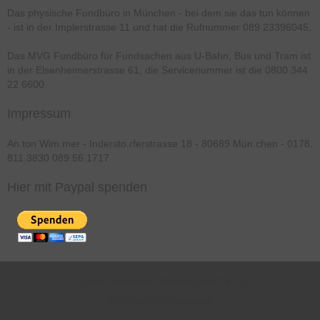
Das physische Fundbüro in München - bei dem sie das tun können
- ist in der Implerstrasse 11 und hat die Rufnummer 089 23396045.
Das MVG Fundbüro für Fundsachen aus U-Bahn, Bus und Tram ist
in der Elsenheimerstrasse 61, die Servicenummer ist die 0800 344
22 6600.
Impressum
An.ton Wim.mer - Indersto.rferstrasse 18 - 80689 Mün.chen - 0178.
811.3830 089.56.1717
Hier mit Paypal spenden
Community-Software:
WoltLab Suite™ 6.2.5
Stil:
Studio
von
cls-design