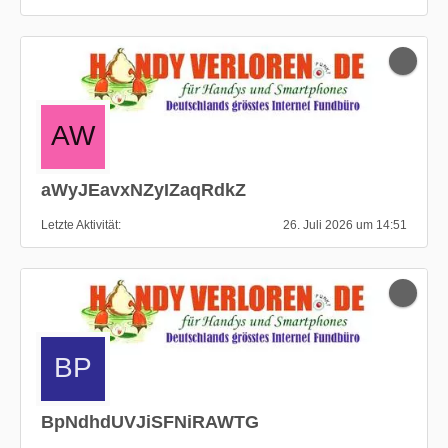
aWyJEavxNZyIZaqRdkZ
Letzte Aktivität
26. Juli 2026 um 14:51
BpNdhdUVJiSFNiRAWTG