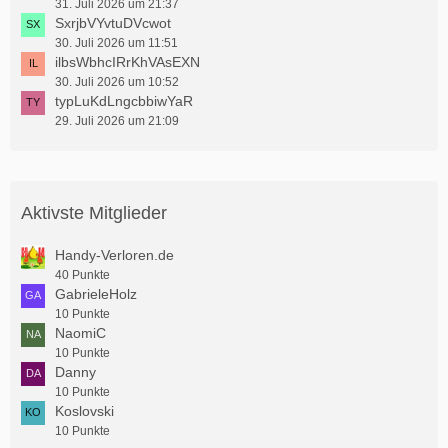
31. Juli 2026 um 21:37
SxrjbVYvtuDVcwot
30. Juli 2026 um 11:51
ilbsWbhcIRrKhVAsEXN
30. Juli 2026 um 10:52
typLuKdLngcbbiwYaR
29. Juli 2026 um 21:09
Aktivste Mitglieder
Handy-Verloren.de
40 Punkte
GabrieleHolz
10 Punkte
NaomiC
10 Punkte
Danny
10 Punkte
Koslovski
10 Punkte