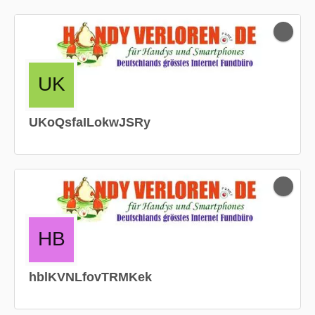
UKoQsfaILokwJSRy
hblKVNLfovTRMKek