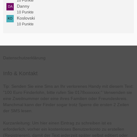
10 Punkte
Danny
10 Punkte
Koslovski
10 Punkte
Datenschutzerklärung
Info & Kontakt
Tip: Senden Sie eine Sms an Ihr verlorenes Handy mit diesem Text:
"100 Euro Finderlohn, bitte rufen Sie 0178xxxxxxx:" Verwenden sie
eine Zweitnummer oder eine ihres Familien oder Freundeskreis.
Manchmal kann der Finder sogar trotz Sperre die ersten 2 Zeilen
der SMS lesen.
Kurzanleitung: Um hier einen Eintrag zu schreiben ist es
erforderlich, vorher ein kostenloses Benutzerkonto zu erstellen
(Registrieren), damit der Text jederzeit später selbst editiert oder