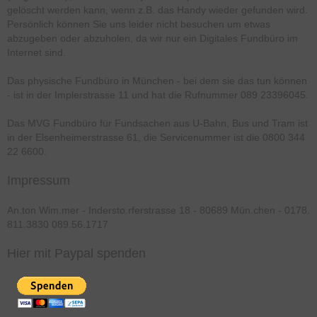
gelöscht werden kann, wenn z.B. das Handy wieder gefunden wird.
Persönlich können Sie uns leider nicht besuchen um etwas
abzugeben oder abzuholen, da wir nur ein Digitales Fundbüro im
Internet sind.
Das physische Fundbüro in München - bei dem sie das tun können
- ist in der Implerstrasse 11 und hat die Rufnummer 089 23396045.
Das MVG Fundbüro für Fundsachen aus U-Bahn, Bus und Tram ist
in der Elsenheimerstrasse 61, die Servicenummer ist die 0800 344
22 6600.
Impressum
An.ton Wim.mer - Indersto.rferstrasse 18 - 80689 Mün.chen - 0178.
811.3830 089.56.1717
Hier mit Paypal spenden