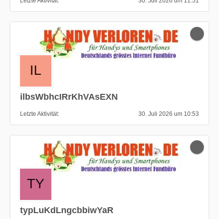
Letzte Aktivität
30. Juli 2026 um 11:51
ilbsWbhcIRrKhVAsEXN
Letzte Aktivität
30. Juli 2026 um 10:53
typLuKdLngcbbiwYaR