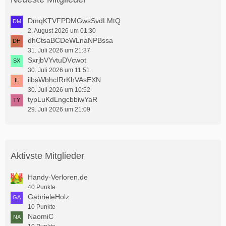
DmqKTVFPDMGwsSvdLMtQ
2. August 2026 um 01:30
dhCtsaBCDeWLnaNPBssa
31. Juli 2026 um 21:37
SxrjbVYvtuDVcwot
30. Juli 2026 um 11:51
ilbsWbhcIRrKhVAsEXN
30. Juli 2026 um 10:52
typLuKdLngcbbiwYaR
29. Juli 2026 um 21:09
Aktivste Mitglieder
Handy-Verloren.de
40 Punkte
GabrieleHolz
10 Punkte
NaomiC