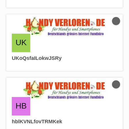
UKoQsfaILokwJSRy
hblKVNLfovTRMKek