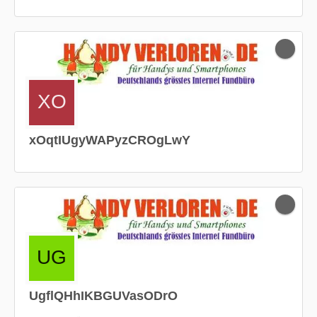
xOqtIUgyWAPyzCROgLwY
UgflQHhIKBGUVasODrO