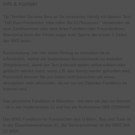
Info & Kontakt
Tip: Senden Sie eine Sms an Ihr verlorenes Handy mit diesem Text:
"100 Euro Finderlohn, bitte rufen Sie 0178xxxxxxx:" Verwenden sie
eine Zweitnummer oder eine ihres Familien oder Freundeskreis.
Manchmal kann der Finder sogar trotz Sperre die ersten 2 Zeilen
der SMS lesen.
Kurzanleitung: Um hier einen Eintrag zu schreiben ist es
erforderlich, vorher ein kostenloses Benutzerkonto zu erstellen
(Registrieren), damit der Text jederzeit später selbst editiert oder
gelöscht werden kann, wenn z.B. das Handy wieder gefunden wird.
Persönlich können Sie uns leider nicht besuchen um etwas
abzugeben oder abzuholen, da wir nur ein Digitales Fundbüro im
Internet sind.
Das physische Fundbüro in München - bei dem sie das tun können
- ist in der Implerstrasse 11 und hat die Rufnummer 089 23396045.
Das MVG Fundbüro für Fundsachen aus U-Bahn, Bus und Tram ist
in der Elsenheimerstrasse 61, die Servicenummer ist die 0800 344
22 6600.