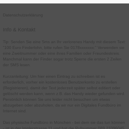
Datenschutzerklärung
Info & Kontakt
Tip: Senden Sie eine Sms an Ihr verlorenes Handy mit diesem Text:
"100 Euro Finderlohn, bitte rufen Sie 0178xxxxxxx:" Verwenden sie
eine Zweitnummer oder eine ihres Familien oder Freundeskreis.
Manchmal kann der Finder sogar trotz Sperre die ersten 2 Zeilen
der SMS lesen.
Kurzanleitung: Um hier einen Eintrag zu schreiben ist es
erforderlich, vorher ein kostenloses Benutzerkonto zu erstellen
(Registrieren), damit der Text jederzeit später selbst editiert oder
gelöscht werden kann, wenn z.B. das Handy wieder gefunden wird.
Persönlich können Sie uns leider nicht besuchen um etwas
abzugeben oder abzuholen, da wir nur ein Digitales Fundbüro im
Internet sind.
Das physische Fundbüro in München - bei dem sie das tun können
- ist in der Implerstrasse 11 und hat die Rufnummer 089 23396045.