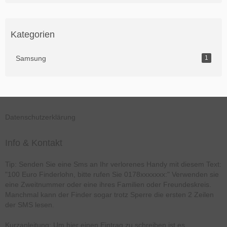
Kategorien
Samsung
1
Datenschutzerklärung
Info & Kontakt
Tip: Senden Sie eine Sms an Ihr verlorenes Handy mit diesem Text:
"100 Euro Finderlohn, bitte rufen Sie 0178xxxxxxx:" Verwenden sie
eine Zweitnummer oder eine ihres Familien oder Freundeskreis.
Manchmal kann der Finder sogar trotz Sperre die ersten 2 Zeilen
der SMS lesen.
Kurzanleitung: Um hier einen Eintrag zu schreiben ist es