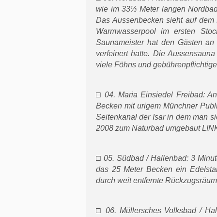
wie im 33⅓ Meter langen Nordbad.
Das Aussenbecken sieht auf dem Pr
Warmwasserpool im ersten Stock 
Saunameister hat den Gästen an d
verfeinert hatte. Die Aussensaun
viele Föhns und gebührenpflichtig
□ 04. Maria Einsiedel Freibad: An
Becken mit urigem Münchner Publi
Seitenkanal der Isar in dem man si
2008 zum Naturbad umgebaut
LIN
□ 05. Südbad / Hallenbad: 3 Minut
das 25 Meter Becken ein Edelstah
durch weit entfernte Rückzugsrä
□ 06. Müllersches Volksbad / Hal