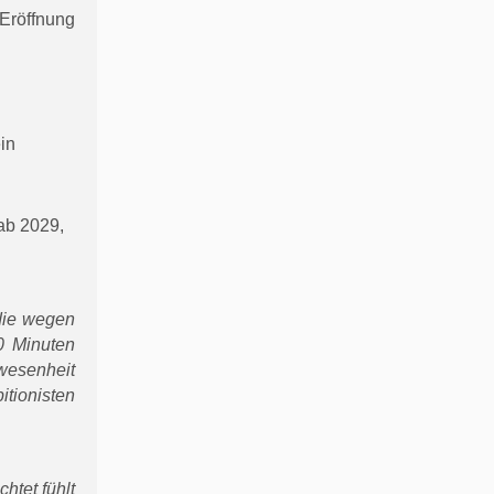
 Eröffnung
in
ab 2029,
 die wegen
0 Minuten
nwesenheit
itionisten
htet fühlt