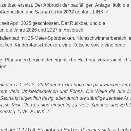
zeitbad ersetzt. Der Abbruch der baufälligen Anlage läuft; die
ußenbecken und Sauna) ist für
2032
geplant.
LINK
 seit April 2025 geschlossen. Der Rückbau und die
n die Jahre 2026 und 2027 in Anspruch.
allenbad mit 25-Meter-Sportbecken, Nichtschwimmerbereich, e
ecken, Kinderplanschbecken, eine Rutsche sowie eine neue
 Planungen beginnt der eigentliche Hochbau voraussichtlich 
ert.
it der U 4, Halle, 25 Meter + extra noch ein paar Flachmeter
xtrem viele Umkleidekabinen und Föhns. Die Welle die alle 3
una ist eigentlich riesig, aber durch die ständige zentrale A
isse Kick. Und es sind eindeutig zu viele Spanner und Exhib
nerstag.
LINK
LINK
 mit der U 2 / U 8. Es gibt kein Bad bei dem man sich so beobac