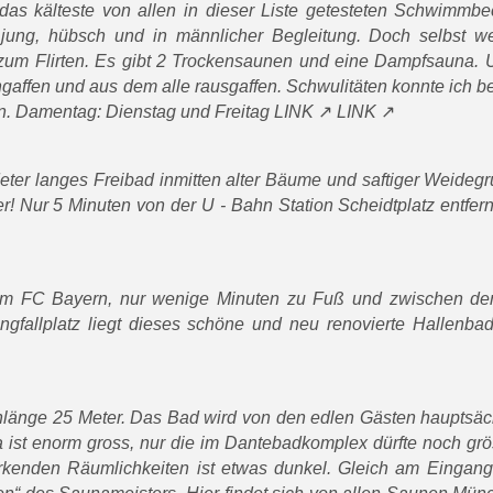
as kälteste von allen in dieser Liste getesteten Schwimmbe
jung, hübsch und in männlicher Begleitung. Doch selbst we
zum Flirten. Es gibt 2 Trockensaunen und eine Dampfsauna. 
ngaffen und aus dem alle rausgaffen. Schwulitäten konnte ich 
n. Damentag: Dienstag und Freitag
LINK
LINK
ter langes Freibad inmitten alter Bäume und saftiger Weidegr
! Nur 5 Minuten von der U - Bahn Station Scheidtplatz entfern
term FC Bayern, nur wenige Minuten zu Fuß und zwischen d
ngfallplatz liegt dieses schöne und neu renovierte Hallenba
enlänge 25 Meter. Das Bad wird von den edlen Gästen hauptsäc
 ist enorm gross, nur die im Dantebadkomplex dürfte noch grö
irkenden Räumlichkeiten ist etwas dunkel. Gleich am Eingang,