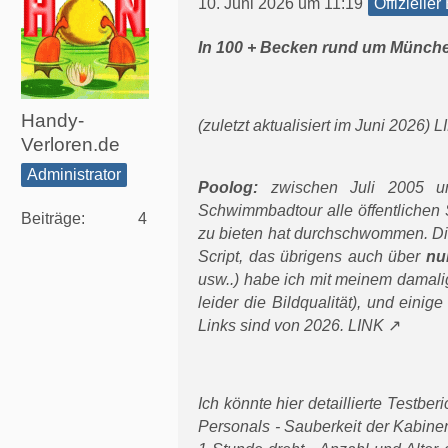
Offizieller
10. Juni 2026 um 11:19
In 100 + Becken rund um Münch
Handy-
(zuletzt aktualisiert im Juni 2026)
L
Verloren.de
Administrator
Poolog:
zwischen Juli 2005 un
Schwimmbadtour alle öffentliche
Beiträge
4
zu bieten hat durchschwommen. D
Script, das übrigens auch über
nu
usw..) habe ich mit meinem damal
leider die Bildqualität), und eini
Links sind von 2026.
LINK
Ich könnte hier detaillierte Testbe
Personals - Sauberkeit der Kabine