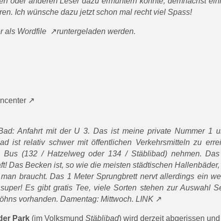
en oder anderen Leser dazu ermuntern konnte, demnächst eini
n. Ich wünsche dazu jetzt schon mal recht viel Spass!
r als
Wordfile
runtergeladen werden.
ncenter
 Bad: Anfahrt mit der U 3. Das ist meine private Nummer 1 un
ist relativ schwer mit öffentlichen Verkehrsmitteln zu erre
 Bus (132 / Hatzelweg oder 134 / Stäblibad) nehmen. Das
! Das Becken ist, so wie die meisten städtischen Hallenbäder
s man braucht. Das 1 Meter Sprungbrett nervt allerdings ein w
 super! Es gibt gratis Tee, viele Sorten stehen zur Auswahl S
 Föhns vorhanden. Damentag: Mittwoch.
LINK
der Park
(im Volksmund
Stäblibad
) wird derzeit abgerissen und