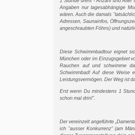
1 Stunde dreht - Anzahl und Alter
Angaben nur tagesabhängige Mom
wären. Auch die damals "tatsächlic
Adressen, Saunainfos, Öffnungszei
angeschraubten Föhns) und natürli
Diese Schwimmbadtour eignet si
München oder im Einzugsgebiet vo
Rauchen auf und schwimme daf
Schwimmbad! Auf diese Weise e
Leistungsvermögen. Der Weg ist da
Erst wenn Du mindestens 1 Stun
schon mal drin!".
Der vereinzelt angeführte „Damen
ich "ausser Konkurrenz" (am Männ