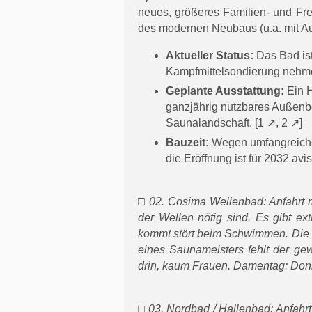
neues, größeres Familien- und Frei
des modernen Neubaus (u.a. mit A
Aktueller Status:
Das Bad ist
Kampfmittelsondierung nehme
Geplante Ausstattung:
Ein H
ganzjährig nutzbares Außenb
Saunalandschaft. [
1
,
2
]
Bauzeit:
Wegen umfangreicher
die Eröffnung ist für 2032 avisi
□ 02. Cosima Wellenbad: Anfahrt m
der Wellen nötig sind. Es gibt e
kommt stört beim Schwimmen. Die Sa
eines Saunameisters fehlt der gew
drin, kaum Frauen. Damentag: Don
□ 03. Nordbad / Hallenbad: Anfahrt