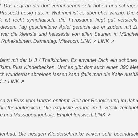
 Das liegt an der dort vorhandenen sehr hohen und schrägen
ospekt riesig aus, in Wahrheit ist es aber eher winzig. Die
ist recht symphatisch, die Farbsauna liegt gut versteck
iesem Tag geschnittene Äpfel gereicht die er zudem mit Zit
a war die kleinste und heisseste von allen Saunen in München
e Ruhekabinen. Damentag: Mittwoch.
LINK
LINK
fahrt mit der U 3 / Thalkirchen. Es erwartet Dich ein schöne
kum. Plus Kinderbecken. Und es gibt dort auch einen 390 Met
ch wunderbar abtreiben lassen kann (falls man die Kälte aushä
K
LINK
en zu Fuss vom Harras entfernt. Seit der Renovierung im Jahr
l Überlaufbecken. Die exquisite Sauna im 1. Stock zeichnet
ume und Massageangebote. Empfehlenswert!
LINK
lenbad: Die riesigen Kleiderschränke wirken sehr beeindruc