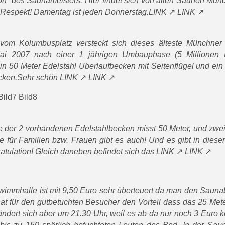
ption“ des Saunameisters. Hier findet sich von allen Saunen Mü
. Respekt! Damentag ist jeden Donnerstag.
LINK
LINK
om Kolumbusplatz versteckt sich dieses älteste Münchner
i 2007 nach einer 1 jährigen Umbauphase (5 Millionen 
in 50 Meter Edelstahl Überlaufbecken mit Seitenflügel und ein
ecken.Sehr schön
LINK
LINK
Bild7
Bild8
e der 2 vorhandenen Edelstahlbecken misst 50 Meter, und zwe
e für Familien bzw. Frauen gibt es auch! Und es gibt in dies
atulation! Gleich daneben befindet sich das
LINK
LINK
immhalle ist mit 9,50 Euro sehr überteuert da man den Sauna
at für den gutbetuchten Besucher den Vorteil dass das 25 Met
 ändert sich aber um 21.30 Uhr, weil es ab da nur noch 3 Euro k