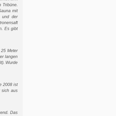
 Tribüne.
 Sauna mit
t und der
ronensaft
. Es gibt
s 25 Meter
er langen
lt). Wurde
e 2008 ist
 sich aus
kend. Das