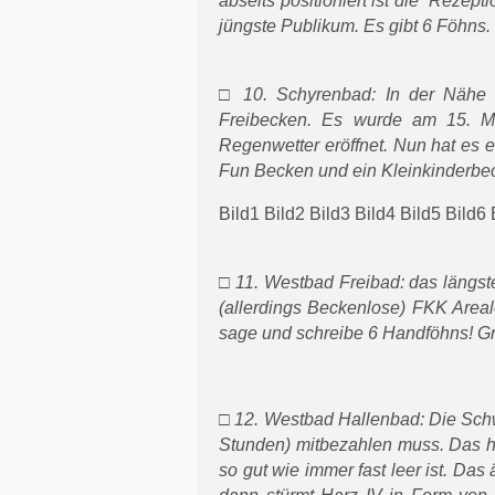
abseits positioniert ist die “Reze
jüngste Publikum. Es gibt 6 Föhns
□ 10. Schyrenbad: In der Nähe v
Freibecken. Es wurde am 15. Ma
Regenwetter eröffnet. Nun hat es e
Fun Becken und ein Kleinkinderb
Bild1
Bild2
Bild3
Bild4
Bild5
Bild6
□ 11. Westbad Freibad: das längst
(allerdings Beckenlose) FKK Areal
sage und schreibe 6 Handföhns! Gr
□ 12. Westbad Hallenbad: Die Schw
Stunden) mitbezahlen muss. Das h
so gut wie immer fast leer ist. Das