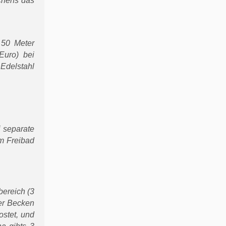
nchens das
 50 Meter
Euro) bei
 Edelstahl
i separate
em Freibad
bereich (3
er Becken
ostet, und