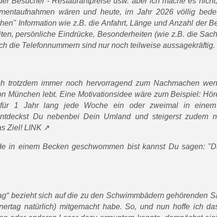
 der Besucher - Restaurantpreise usw. aber ich mache es nicht
entaufnahmen wären und heute, im Jahr 2026 völlig bede
hen" Information wie z.B. die Anfahrt, Länge und Anzahl der B
ten, persönliche Eindrücke, Besonderheiten (wie z.B. die Sac
ch die Telefonnummern sind nur noch teilweise aussagekräftig.
ch trotzdem immer noch hervorragend zum Nachmachen we
n München lebt. Eine Motivationsidee wäre zum Beispiel: Hör
ür 1 Jahr lang jede Woche ein oder zweimal in einem
ntdeckst Du nebenbei Dein Umland und steigerst zudem 
s Ziel!
LINK
de in einem Becken geschwommen bist kannst Du sagen: "D
tag“ bezieht sich auf die zu den Schwimmbädern gehörenden S
ertag natürlich) mitgemacht habe. So, und nun hoffe ich das